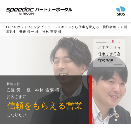
TOP
>
ホットRインタビュー ～スキャンから仕事を変える 挑戦者達～
> 新
潟支社 安達 舜一 様 神林 宙夢 様
新潟支社
安達 舜一 様 神林 宙夢 様
お客さまに
信頼をもらえる営業
になりたい