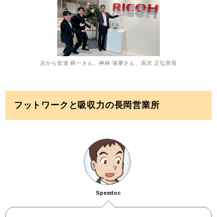
左から安達 舜一さん、神林 宙夢さん、高沢 正弘所長
フットワークと吸収力の長岡営業所
Speedoc