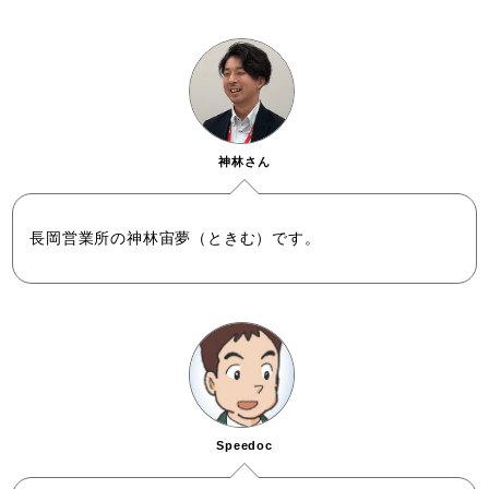
神林さん
長岡営業所の神林
宙夢（ときむ）
です。
Speedoc