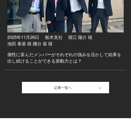
2025年11月26日
栃木支社 堀江 陽介 様
池田 泰基 様 國分 葵 様
個性に富んだメンバーがそれぞれの強みを活かして結果を
出し続けることができる原動力とは？
記事一覧へ
＞